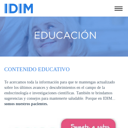
NOSOTROS
SERVICIOS
EDUCACIÓN
INSTRUCCIONES
PARA
PACIENTES
CONTENIDO EDUCATIVO
COBERTURAS
MÉDICAS
Te acercamos toda la información para que te mantengas actualizado
sobre los últimos avances y descubrimientos en el campo de la
INVESTIGACIÓN
endocrinología e investigaciones científicas. También te brindamos
sugerencias y consejos para mantenerte saludable. Porque en IDIM...
SEDES
somos nuestros pacientes.
Y
HORARIOS
MODULO