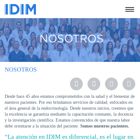
NOSOTROS
SERVICIOS
EDUCACIÓN
INSTRUCCIONES
PARA
NOSOTROS
PACIENTES
COBERTURAS
MÉDICAS
Desde hace 45 años estamos comprometidos con la salud y el bienestar de
INVESTIGACIÓN
nuestros pacientes. Por eso brindamos servicios de calidad, enfocados en
el área general de la endocrinología. Desde nuestros inicios, creemos que
SEDES
la excelencia se garantiza mediante la capacitación constante, la docencia
Y
y la investigación científica. Estamos convencidos de que nuestra labor
HORARIOS
debe orientarse a la situación del paciente.
Somos nuestros pacientes.
“La atención en IDIM es diferencial, es el lugar en
MODULO