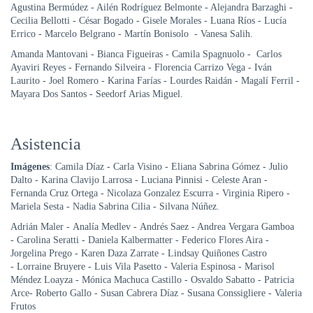
Agustina Bermúdez - Ailén Rodríguez Belmonte - Alejandra Barzaghi -
Cecilia Bellotti - César Bogado - Gisele Morales - Luana Ríos - Lucía
Errico - Marcelo Belgrano - Martín Bonisolo - Vanesa Salih.
Amanda Mantovani - Bianca Figueiras - Camila Spagnuolo - Carlos
Ayaviri Reyes - Fernando Silveira - Florencia Carrizo Vega - Iván
Laurito - Joel Romero - Karina Farías - Lourdes Raidán - Magalí Ferril -
Mayara Dos Santos - Seedorf Arias Miguel.
Asistencia
Imágenes
: Camila Díaz - Carla Visino - Eliana Sabrina Gómez - Julio
Dalto - Karina Clavijo Larrosa - Luciana Pinnisi - Celeste Aran -
Fernanda Cruz Ortega - Nicolaza Gonzalez Escurra - Virginia Ripero -
Mariela Sesta - Nadia Sabrina Cilia - Silvana Núñez.
Adrián Maler - Analía Medlev - Andrés Saez - Andrea Vergara Gamboa
- Carolina Seratti - Daniela Kalbermatter - Federico Flores Aira -
Jorgelina Prego - Karen Daza Zarrate - Lindsay Quiñones Castro
- Lorraine Bruyere - Luis Vila Pasetto - Valeria Espinosa - Marisol
Méndez Loayza - Mónica Machuca Castillo - Osvaldo Sabatto - Patricia
Arce- Roberto Gallo - Susan Cabrera Díaz - Susana Conssigliere - Valeria
Frutos