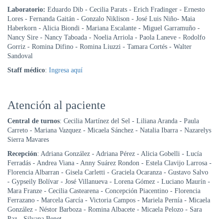
Laboratorio:
Eduardo Dib - Cecilia Parats - Erich Fradinger - Ernesto
Lores - Fernanda Gaitán - Gonzalo Niklison - José Luis Niño- Maia
Haberkorn - Alicia Biondi - Mariana Escalante - Miguel Garramuño -
Nancy Sire - Nancy Taboada - Noelia Arriola - Paola Laneve - Rodolfo
Gorriz - Romina Difino - Romina Liuzzi - Tamara Cortés - Walter
Sandoval
Staff médico
:
Ingresa aquí
Atención al paciente
Central de turnos
: Cecilia Martínez del Sel - Liliana Aranda - Paula
Carreto - Mariana Vazquez - Micaela Sánchez - Natalia Ibarra - Nazarelys
Sierra Mavares
Recepción
: Adriana González - Adriana Pérez - Alicia Gobelli - Lucía
Ferradás - Andrea Viana - Anny Suárez Rondon - Estela Clavijo Larrosa -
Florencia Albarran - Gisela Carletti - Graciela Ocaranza - Gustavo Salvo
- Gypseily Bolívar - José Villanueva - Lorena Gómez - Luciano Maurín -
Mara Franze - Cecilia Castearena - Concepción Piacentino - Florencia
Ferrazano - Marcela García - Victoria Campos - Mariela Pernía - Micaela
González - Néstor Barboza - Romina Albacete - Micaela Pelozo - Sara
Paz - Silvana Benet