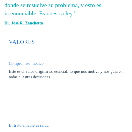
DE
donde se resuelve su problema, y esto es
AUTOGESTIÓN
irrenunciable. Es nuestra ley.”
CENTRAL
Dr. José R. Zanchetta
DE
TURNOS
|
VALORES
5031-
4100
TURNOS
Compromiso médico
Y
RECETAS
Este es el valor originario, esencial, lo que nos motiva y nos guía en
ONLINE
todas nuestras decisiones.
El trato amable es salud