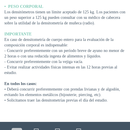
DE
• PESO CORPORAL
AUTOGESTIÓN
Los densitómetros tienen un límite aceptado de 125 kg. Los pacientes con
un peso superior a 125 kg pueden consultar con su médico de cabecera
CENTRAL
sobre la utilidad de la densitometría de muñeca (radio).
DE
TURNOS
IMPORTANTE
|
En caso de densitometría de cuerpo entero para la evaluación de la
5031-
composición corporal es indispensable:
4100
- Concurrir preferentemente con un período breve de ayuno no menor de
2 horas o con una reducida ingesta de alimentos y líquidos.
TURNOS
- Concurrir preferentemente con la vejiga vacía.
Y
- Evitar realizar actividades físicas intensas en las 12 horas previas al
RECETAS
estudio.
ONLINE
En todos los casos:
• Deberá concurrir preferentemente con prendas livianas y de algodón,
evitando los elementos metálicos (bijouterie, piercing, etc).
• Solicitamos traer las densitometrías previas el día del estudio.