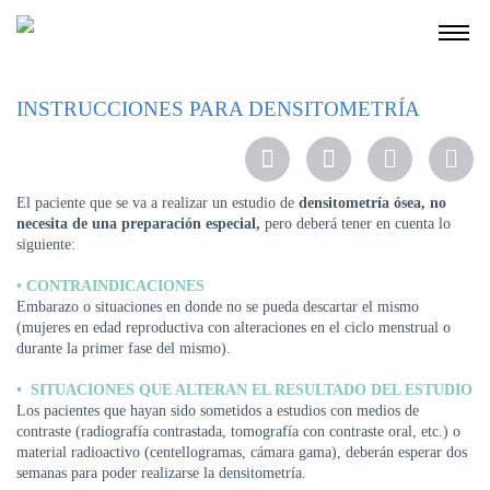
NOSOTROS
INSTRUCCIONES PARA DENSITOMETRÍA
SERVICIOS
EDUCACIÓN
El paciente que se va a realizar un estudio de
densitometría ósea, no
INSTRUCCIONES
necesita de una preparación especial,
pero deberá tener en cuenta lo
PARA
siguiente:
PACIENTES
• CONTRAINDICACIONES
COBERTURAS
Embarazo o situaciones en donde no se pueda descartar el mismo
MÉDICAS
(mujeres en edad reproductiva con alteraciones en el ciclo menstrual o
durante la primer fase del mismo).
INVESTIGACIÓN
• SITUACIONES QUE ALTERAN EL RESULTADO DEL ESTUDIO
SEDES
Los pacientes que hayan sido sometidos a estudios con medios de
Y
contraste (radiografía contrastada, tomografía con contraste oral, etc.) o
HORARIOS
material radioactivo (centellogramas, cámara gama), deberán esperar dos
semanas para poder realizarse la densitometría.
MODULO