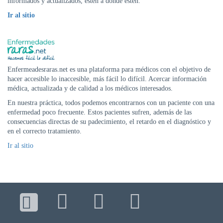
informados y actualizados, estén a donde estén.
DE
AUTOGESTIÓN
I
r al sitio
CENTRAL
DE
TURNOS
|
Enfermeadesraras.net es una plataforma para médicos con el objetivo de
5031-
hacer accesible lo inaccesible, más fácil lo difícil. Acercar información
4100
médica, actualizada y de calidad a los médicos interesados.
TURNOS
En nuestra práctica, todos podemos encontrarnos con un paciente con una
Y
enfermedad poco frecuente. Estos pacientes sufren, además de las
RECETAS
consecuencias directas de su padecimiento, el retardo en el diagnóstico y
ONLINE
en el correcto tratamiento.
Ir al sitio