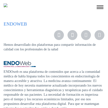
NOSOTROS
ENDOWEB
SERVICIOS
EDUCACIÓN
Hemos desarrollado dos plataformas para compartir información de
INSTRUCCIONES
calidad con los profesionales de la salud
PARA
PACIENTES
COBERTURAS
MÉDICAS
ENDOweb es una plataforma de contenidos que acerca a la comunidad
médica de habla hispana todos los conocimientos en endocrinología de
INVESTIGACIÓN
manera accesible y atractiva. La medicina avanza continuamente. El
médico de hoy necesita mantenerse actualizado incorporando los nuevos
SEDES
conocimientos y herramientas diagnósticas y terapéuticas para el cuidado
Y
responsable de sus pacientes. La necesidad de formación es imperiosa
HORARIOS
pero el tiempo y los recursos económicos limitados, por eso nos
propusimos desarrollar esta plataforma digital. Para que se mantengan
MODULO