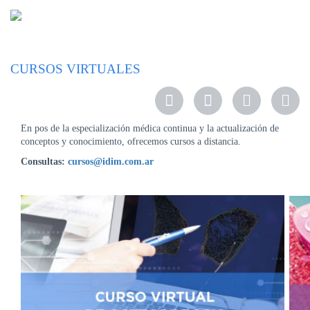
NOSOTROS
CURSOS VIRTUALES
SERVICIOS
EDUCACIÓN
En pos de la especialización médica continua y la actualización de
INSTRUCCIONES
conceptos y conocimiento, ofrecemos cursos a distancia.
PARA
PACIENTES
Consultas:
cursos@idim.com.ar
COBERTURAS
MÉDICAS
INVESTIGACIÓN
SEDES
Y
HORARIOS
MODULO