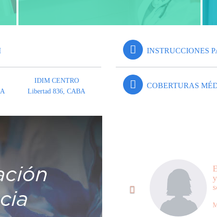
M
INSTRUCCIONES P
IDIM CENTRO
COBERTURAS MÉD
BA
Libertad 836, CABA
Siguiente
Anterior
E
y
s
M