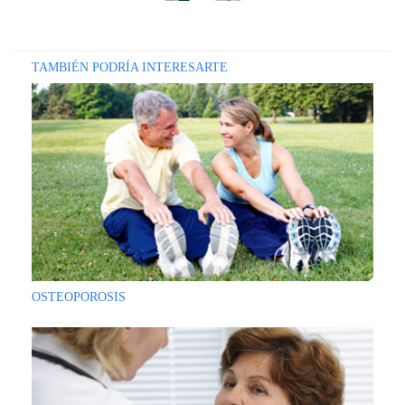
DE
AUTOGESTIÓN
CENTRAL
TAMBIÉN PODRÍA INTERESARTE
DE
TURNOS
|
5031-
4100
TURNOS
Y
RECETAS
ONLINE
OSTEOPOROSIS