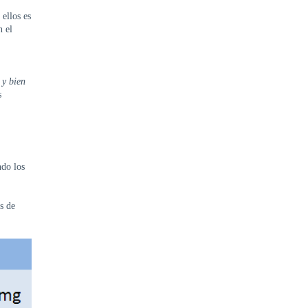
ellos es
n el
 y bien
s
ndo los
s de