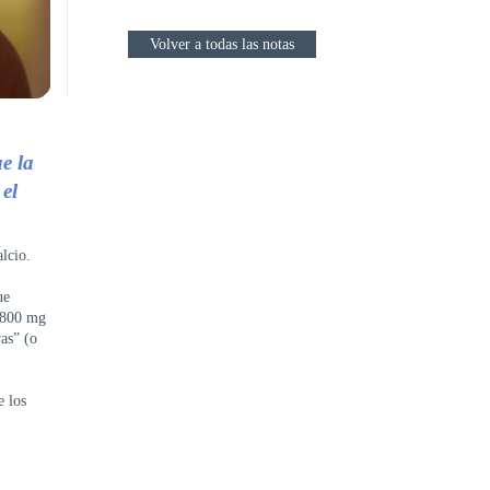
Volver a todas las notas
e la
 el
lcio.
ue
 800 mg
vas” (o
e los