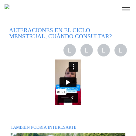
NOSOTROS
ALTERACIONES EN EL CICLO
MENSTRUAL, CUÁNDO CONSULTAR?
SERVICIOS
EDUCACIÓN
INSTRUCCIONES
PARA
PACIENTES
COBERTURAS
MÉDICAS
INVESTIGACIÓN
SEDES
Y
HORARIOS
TAMBIÉN PODRÍA INTERESARTE
MODULO