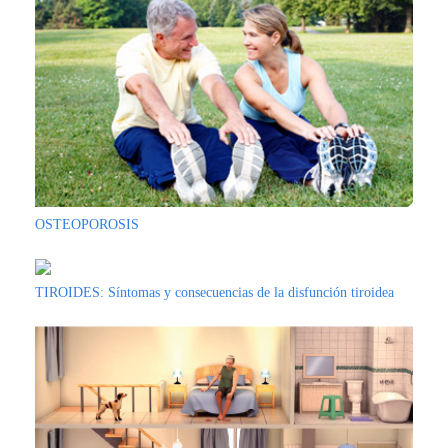
DE
AUTOGESTIÓN
CENTRAL
DE
TURNOS
|
5031-
4100
TURNOS
Y
OSTEOPOROSIS
RECETAS
ONLINE
TIROIDES: Síntomas y consecuencias de la disfunción tiroidea