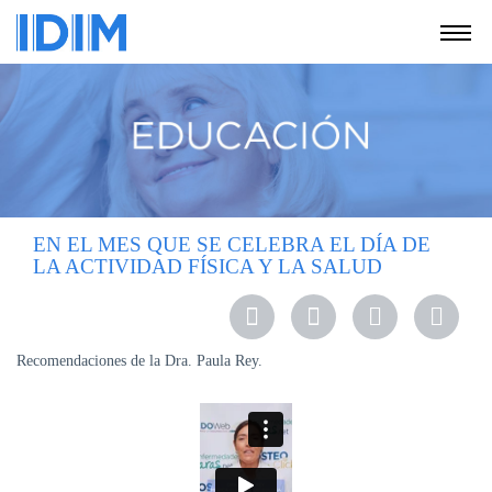
NOSOTROS
SERVICIOS
EDUCACIÓN
INSTRUCCIONES
PARA
EN EL MES QUE SE CELEBRA EL DÍA DE
PACIENTES
LA ACTIVIDAD FÍSICA Y LA SALUD
COBERTURAS
MÉDICAS
INVESTIGACIÓN
Recomendaciones de la Dra. Paula Rey.
SEDES
Y
HORARIOS
MODULO