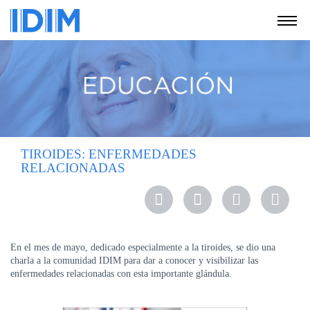
NOSOTROS
SERVICIOS
EDUCACIÓN
INSTRUCCIONES
PARA
TIROIDES: ENFERMEDADES
PACIENTES
RELACIONADAS
COBERTURAS
MÉDICAS
INVESTIGACIÓN
En el mes de mayo, dedicado especialmente a la tiroides, se dio una
SEDES
charla a la comunidad IDIM para dar a conocer y visibilizar las
Y
enfermedades relacionadas con esta importante glándula.
HORARIOS
MODULO