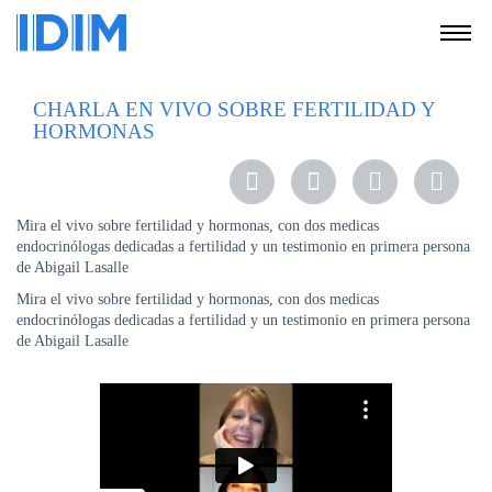
NOSOTROS
CHARLA EN VIVO SOBRE FERTILIDAD Y
HORMONAS
SERVICIOS
EDUCACIÓN
INSTRUCCIONES
Mira el vivo sobre fertilidad y hormonas, con dos medicas
PARA
endocrinólogas dedicadas a fertilidad y un testimonio en primera persona
PACIENTES
de Abigail Lasalle
COBERTURAS
Mira el vivo sobre fertilidad y hormonas, con dos medicas
MÉDICAS
endocrinólogas dedicadas a fertilidad y un testimonio en primera persona
de Abigail Lasalle
INVESTIGACIÓN
SEDES
Y
HORARIOS
MODULO