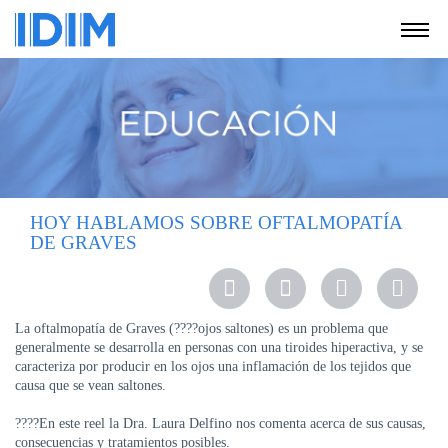
NOSOTROS
SERVICIOS
EDUCACIÓN
INSTRUCCIONES
PARA
HOY HABLAMOS SOBRE OFTALMOPATÍA
PACIENTES
DE GRAVES
COBERTURAS
MÉDICAS
INVESTIGACIÓN
La oftalmopatía de Graves (????️ojos saltones) es un problema que
generalmente se desarrolla en personas con una tiroides hiperactiva, y se
SEDES
caracteriza por producir en los ojos una inflamación de los tejidos que
Y
causa que se vean saltones.
HORARIOS
????En este reel la Dra. Laura Delfino nos comenta acerca de sus causas,
MODULO
consecuencias y tratamientos posibles.