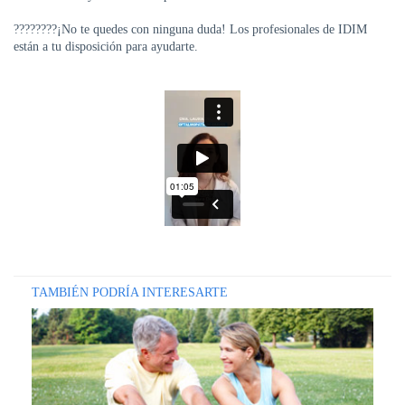
DE
AUTOGESTIÓN
????????¡No te quedes con ninguna duda! Los profesionales de IDIM
están a tu disposición para ayudarte.
CENTRAL
DE
TURNOS
|
5031-
4100
TURNOS
Y
RECETAS
ONLINE
TAMBIÉN PODRÍA INTERESARTE