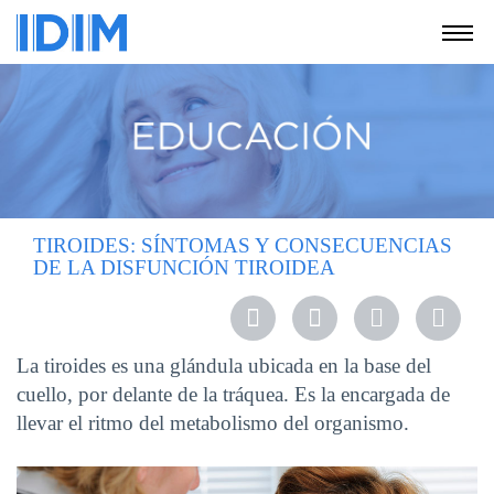
NOSOTROS
SERVICIOS
EDUCACIÓN
INSTRUCCIONES
PARA
TIROIDES: SÍNTOMAS Y CONSECUENCIAS
PACIENTES
DE LA DISFUNCIÓN TIROIDEA
COBERTURAS
MÉDICAS
INVESTIGACIÓN
La tiroides es una glándula ubicada en la base del
cuello, por delante de la tráquea. Es la encargada de
SEDES
Y
llevar el ritmo del metabolismo del organismo.
HORARIOS
MODULO