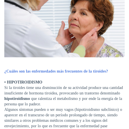
DE
AUTOGESTIÓN
CENTRAL
DE
TURNOS
|
5031-
4100
TURNOS
Y
RECETAS
¿Cuáles son las enfermedades más frecuentes de la tiroides?
ONLINE
• HIPOTIROIDISMO
Si la tiroides tiene una disminución de su actividad produce una cantidad
insuficiente de hormona tiroidea, provocando un trastorno denominado
hipotiroidismo
que ralentiza el metabolismo y por ende la energía de la
persona que lo padece.
Algunos síntomas pueden o ser muy vagos (hipotiroidismo subclínico) o
aparecer en el transcurso de un período prolongado de tiempo, siendo
similares a otros problemas médicos comunes y a los signos del
envejecimiento, por lo que es frecuente que la enfermedad pase