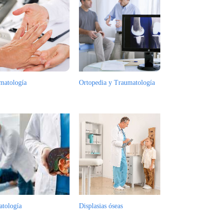
matología
Ortopedia y Traumatología
atología
Displasias óseas