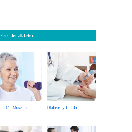
Por orden alfabético
luación Muscular
Diabetes y Lípidos