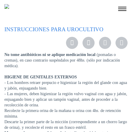
NOSOTROS
INSTRUCCIONES PARA UROCULTIVO
SERVICIOS
EDUCACIÓN
No tome antibi
óticos
ni
se
aplique
medicación
local
(pomadas o
INSTRUCCIONES
cremas), en caso contrario suspéndalos por 48hs. (sólo por indicación
PARA
médica).
PACIENTES
HIGIENE DE GENITALES EXTERNOS
COBERTURAS
- Los hombres retraer prepucio e higienizar la región del glande con agua
MÉDICAS
y jabón, enjuagando bien.
- Las mujeres, deben higienizar la región vulvo vaginal con agua y jabón,
INVESTIGACIÓN
enjuagando bien y aplicar un tampón vaginal, antes de proceder a la
recolección de orina.
SEDES
Recolecte la primera orina de la mañana u orina con 4hs. de retención
Y
mínima.
HORARIOS
Descarte la primer parte de la micción (correspondiente a un chorro largo
de orina), y recolecte el resto en un frasco estéril.
MODULO