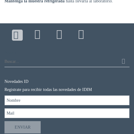
Mantenga la muestra refrigerada
hasta llevarla al laboratorio.
DE
AUTOGESTIÓN
CENTRAL
DE
TURNOS
|
5031-
4100
Buscar...
TURNOS
Y
RECETAS
ONLINE
Novedades ID
Registrate para recibir todas las novedades de IDIM