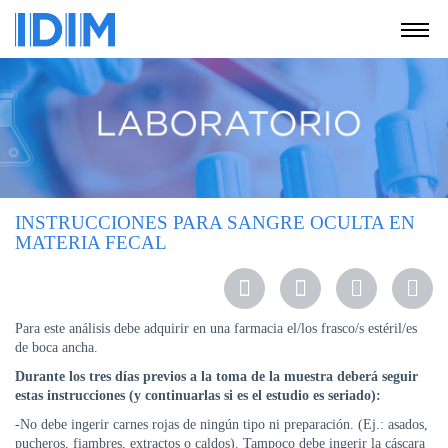
NOSOTROS
SERVICIOS
EDUCACIÓN
INSTRUCCIONES
PARA
INSTRUCCIONES PARA SANGRE OCULTA EN
PACIENTES
MATERIA FECAL
COBERTURAS
MÉDICAS
INVESTIGACIÓN
Para este análisis debe adquirir en una farmacia el/los frasco/s estéril/es
de boca ancha.
SEDES
Durante los tres d
ías
previos
a
la
toma
de
la
muestra
deberá
seguir
Y
estas
instrucciones
(y continuarlas si es el estudio es seriado):
HORARIOS
-No debe ingerir carnes rojas de ningún tipo ni preparación. (Ej.: asados,
MODULO
pucheros, fiambres, extractos o caldos). Tampoco debe ingerir la cáscara