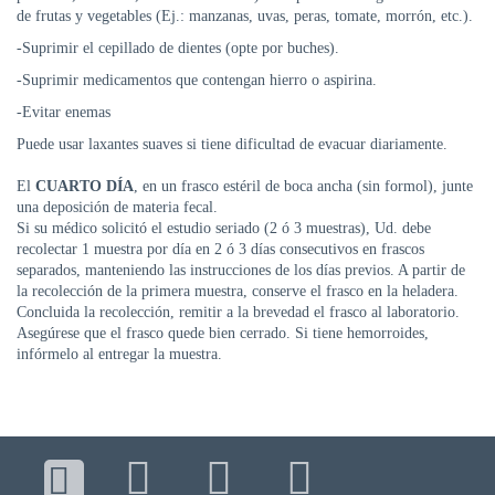
DE
de frutas y vegetables (Ej.: manzanas, uvas, peras, tomate, morrón, etc.).
AUTOGESTIÓN
-Suprimir el cepillado de dientes (opte por buches).
CENTRAL
-Suprimir medicamentos que contengan hierro o aspirina.
DE
-Evitar enemas
TURNOS
|
Puede usar laxantes suaves si tiene dificultad de evacuar diariamente.
5031-
4100
El
CUARTO DÍA
, en un frasco estéril de boca ancha (sin formol), junte
una deposición de materia fecal.
TURNOS
Si su médico solicitó el estudio seriado (2 ó 3 muestras), Ud. debe
Y
recolectar 1 muestra por día en 2 ó 3 días consecutivos en frascos
RECETAS
separados, manteniendo las instrucciones de los días previos. A partir de
ONLINE
la recolección de la primera muestra, conserve el frasco en la heladera.
Concluida la recolección, remitir a la brevedad el frasco al laboratorio.
Asegúrese que el frasco quede bien cerrado. Si tiene hemorroides,
infórmelo al entregar la muestra.