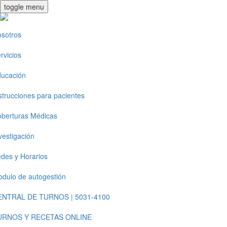
toggle menu
sotros
rvicios
ucación
strucciones para pacientes
berturas Médicas
vestigación
des y Horarios
dulo de autogestión
ENTRAL DE TURNOS | 5031-4100
URNOS Y RECETAS ONLINE