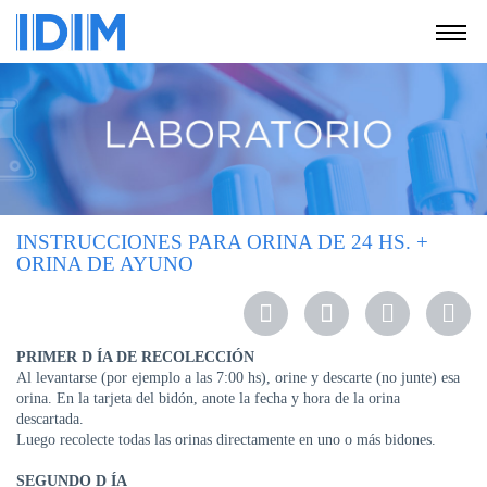
NOSOTROS
SERVICIOS
EDUCACIÓN
INSTRUCCIONES
PARA
INSTRUCCIONES PARA ORINA DE 24 HS. +
PACIENTES
ORINA DE AYUNO
COBERTURAS
MÉDICAS
INVESTIGACIÓN
PRIMER D
ÍA
DE
RECOLECCIÓN
Al levantarse (por ejemplo a las 7:00 hs), orine y descarte (no junte) esa
SEDES
orina.
En la tarjeta del bidón, anote la fecha y hora de la orina
Y
descartada.
HORARIOS
Luego recolecte todas las orinas directamente en uno o más bidones.
MODULO
SEGUNDO D
ÍA