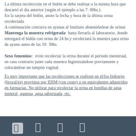
DE
La última recolección en el bidón se debe realizar a la misma hora que
AUTOGESTIÓN
descartó el día anterior (según el ejemplo a las 7: 00hs.).
En la tarjeta del bidón, anote la fecha y hora de la última orina
CENTRAL
recolectada.
DE
A continuación concurra en ayunas al Instituto absteniéndose de orinar.
TURNOS
Mantenga la muestra refrigerada
hasta llevarla al laboratorio, donde
|
entregará el bidón con orina de 24 hs.
y recolectará la muestra para orina
5031-
de ayuno antes de las 10: 30hs.
4100
Sexo femenino:
evite recolectar la orina durante el período menstrual,
TURNOS
en caso contrario junte cada muestra higienizándose previamente y
Y
colocándose un tampón vaginal.
RECETAS
Es muy importante que las recolecciones se realicen en el/los bidon/es
ONLINE
(brocal/es) provistos por IDIM (con costo) o en equivalentes adquiridos
en farmacias. No utilizar para recolectar la orina en botellas de agua
mineral, gaseosa, agua saborizada, etc.