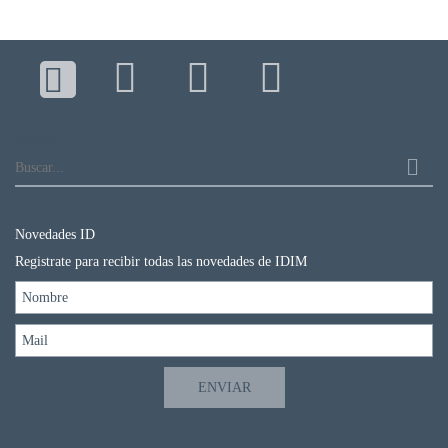
DE
AUTOGESTIÓN
CENTRAL
DE
TURNOS
|
Buscar...
5031-
4100
TURNOS
Y
Novedades ID
RECETAS
ONLINE
Registrate para recibir todas las novedades de IDIM