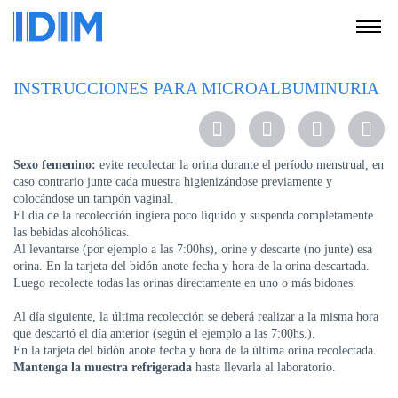
NOSOTROS
INSTRUCCIONES PARA MICROALBUMINURIA
SERVICIOS
EDUCACIÓN
Sexo femenino:
evite recolectar la orina durante el período menstrual, en
INSTRUCCIONES
caso contrario junte cada muestra higienizándose previamente y
PARA
colocándose un tampón vaginal.
PACIENTES
El día de la recolección ingiera poco líquido y suspenda completamente
las bebidas alcohólicas.
COBERTURAS
Al levantarse (por ejemplo a las 7:00hs), orine y descarte (no junte) esa
MÉDICAS
orina. En la tarjeta del bidón anote fecha y hora de la orina descartada.
Luego recolecte todas las orinas directamente en uno o más bidones.
INVESTIGACIÓN
Al día siguiente, la última recolección se deberá realizar a la misma hora
SEDES
que descartó el día anterior (según el ejemplo a las 7:00hs.).
Y
En la tarjeta del bidón anote fecha y hora de la última orina recolectada.
HORARIOS
Mantenga la muestra refrigerada
hasta llevarla al laboratorio.
MODULO