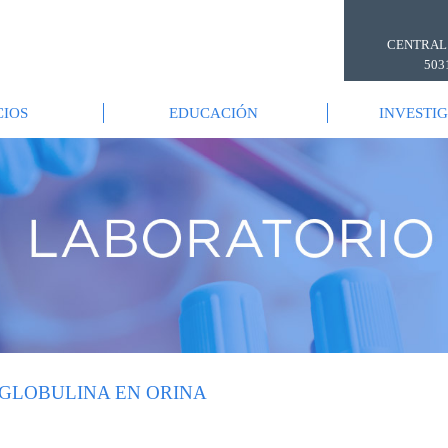
CENTRAL
503
CIOS
EDUCACIÓN
INVESTI
OGLOBULINA EN ORINA