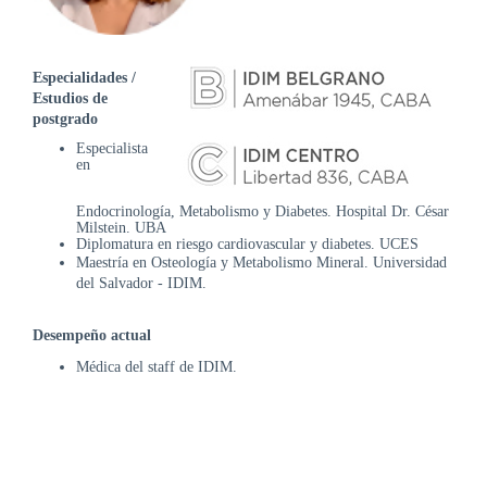
DE
AUTOGESTIÓN
CENTRAL
Especialidades /
DE
Estudios de
TURNOS
postgrado
|
Especialista
5031-
en
4100
Endocrinología, Metabolismo y Diabetes. Hospital Dr. César
TURNOS
Milstein. UBA
Y
Diplomatura en riesgo cardiovascular y diabetes. UCES
RECETAS
Maestría en Osteología y Metabolismo Mineral. Universidad
ONLINE
del Salvador - IDIM.
Desempeño actual
Médica del staff de IDIM.