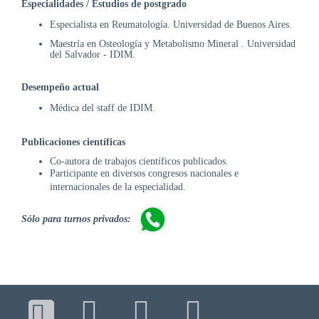
Especialidades / Estudios de postgrado
DE
AUTOGESTIÓN
Especialista en Reumatología.
Universidad de Buenos Aires.
Maestría en Osteología y Metabolismo Mineral
.
Universidad
CENTRAL
del Salvador - IDIM.
DE
TURNOS
Desempeño actual
|
5031-
Médica del staff de IDIM.
4100
TURNOS
Publicaciones científicas
Y
Co-autora de trabajos científicos publicados.
RECETAS
Participante en diversos congresos nacionales e
ONLINE
internacionales de la especialidad.
Sólo para turnos privados: