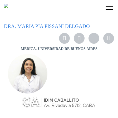
NOSOTROS
DRA. MARIA PIA PISSANI DELGADO
SERVICIOS
EDUCACIÓN
MÉDICA.
UNIVERSIDAD DE BUENOS AIRES
INSTRUCCIONES
PARA
PACIENTES
COBERTURAS
MÉDICAS
INVESTIGACIÓN
SEDES
Y
HORARIOS
MODULO