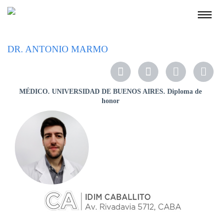
NOSOTROS
DR. ANTONIO MARMO
SERVICIOS
EDUCACIÓN
MÉDICO.
UNIVERSIDAD DE BUENOS AIRES.
Diploma de
INSTRUCCIONES
honor
PARA
PACIENTES
COBERTURAS
MÉDICAS
INVESTIGACIÓN
SEDES
Y
HORARIOS
MODULO