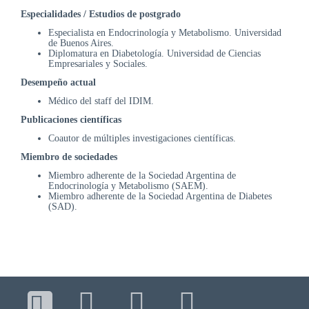
DE
Especialidades / Estudios de postgrado
AUTOGESTIÓN
Especialista en Endocrinología y Metabolismo.
Universidad
de Buenos Aires.
CENTRAL
Diplomatura en Diabetología.
Universidad de Ciencias
DE
Empresariales y Sociales.
TURNOS
Desempeño actual
|
5031-
Médico del staff del IDIM.
4100
Publicaciones científicas
TURNOS
Coautor de múltiples investigaciones científicas.
Y
Miembro de sociedades
RECETAS
Miembro adherente de la Sociedad Argentina de
ONLINE
Endocrinología y Metabolismo (SAEM).
Miembro adherente de la Sociedad Argentina de Diabetes
(SAD).