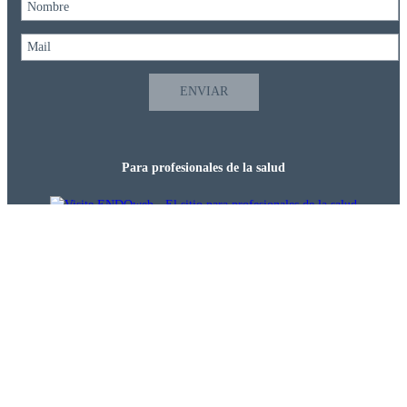
Densitometría
Ecografía
Mamografía
Resonancia
magnética
Tomografía
Para profesionales de la salud
computada
COBERTURAS
MÉDICAS
Investigación clínica
INVESTIGACIÓN
¿QUÉ 
ES 
LA 
INVESTIGACIÓN 
CLÍNICA?
INVESTIGACIÓN
EN