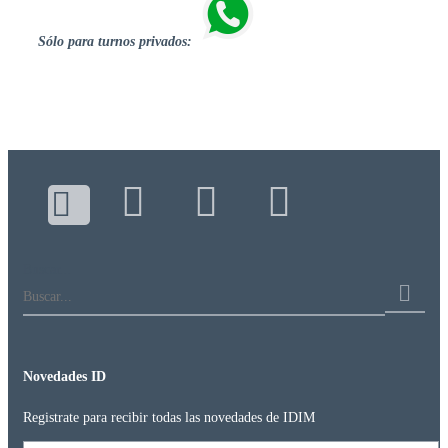
DIPLOMATURA
Sólo para turnos privados:
INSTRUCCIONES
PARA
PACIENTES
LABORATORIO
Estudios
de
rutina
Estudio
metabólico
Buscar...
de
litiasis
renal
Aplicación
endovenosa
de
Novedades ID
medicamentos
IMÁGENES
Registrate para recibir todas las novedades de IDIM