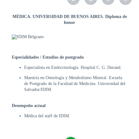
EDUCACIÓN
MÉDICA. UNIVERSIDAD DE BUENOS AIRES. Diploma de
PACIENTES
honor
Escuela
de
Pacientes
Contenido
educativo
Especialidades / Estudios de postgrado
PROFESIONALES
Especialista en Endocrinología. Hospital C. G. Durand.
DE
LA
Maestría en Osteología y Metabolismo Mineral. Escuela
SALUD
de Postgrado de la Facultad de Medicina. Universidad del
Salvador/IDIM.
ENDOweb
Cursos
Desempeño actual
virtuales
Médica del staff de IDIM.
Maestría
COMITÉ
CIENTÍFICO