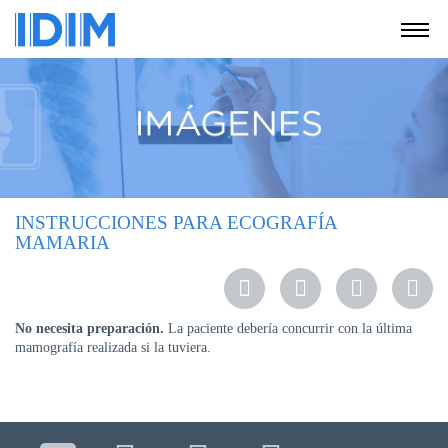
NOSOTROS
SERVICIOS
EDUCACIÓN
INSTRUCCIONES
PARA
INSTRUCCIONES PARA ECOGRAFÍA
PACIENTES
MAMARIA
COBERTURAS
MÉDICAS
INVESTIGACIÓN
No necesita preparación.
La paciente debería concurrir con la última
mamografía realizada si la tuviera.
SEDES
Y
HORARIOS
MODULO