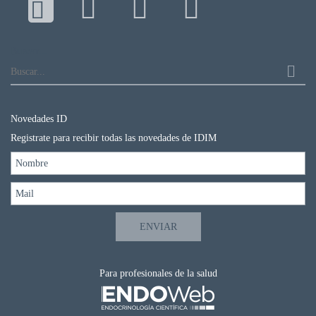
DE
AUTOGESTIÓN
CENTRAL
Buscar...
DE
TURNOS
|
5031-
4100
Novedades ID
Registrate para recibir todas las novedades de IDIM
TURNOS
Y
RECETAS
ONLINE
Para profesionales de la salud