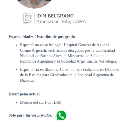
DE
AUTOGESTIÓN
CENTRAL
DE
TURNOS
|
Especialidades / Estudios de postgrado
5031-
Especialista en nefrología. Hospital General de Agudos
4100
Cosme Argerich, certificados otorgados por la Universidad
Nacional de Buenos Aires, el Ministerio de Salud de la
TURNOS
República Argentina y la Sociedad Argentina de Nefrología.
Y
RECETAS
Especialista en diabetes. Curso de Especializados en Diabetes
ONLINE
de la Escuela para Graduados de la Sociedad Argentina de
Diabetes.
Desempeño actual
Médico del staff de IDIM.
Sólo para turnos privados: