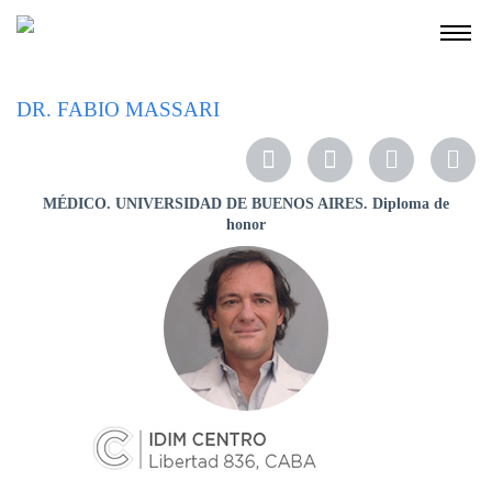
NOSOTROS
DR. FABIO MASSARI
SERVICIOS
EDUCACIÓN
MÉDICO. UNIVERSIDAD DE BUENOS AIRES. Diploma de
INSTRUCCIONES
honor
PARA
PACIENTES
COBERTURAS
MÉDICAS
INVESTIGACIÓN
SEDES
Y
HORARIOS
MODULO