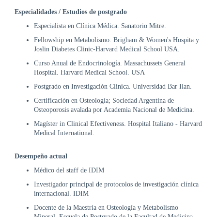
DE
Especialidades / Estudios de postgrado
AUTOGESTIÓN
Especialista en Clínica Médica. Sanatorio Mitre.
CENTRAL
Fellowship en Metabolismo. Brigham & Women's Hospita y
DE
Joslin Diabetes Clinic-Harvard Medical School USA.
TURNOS
|
Curso Anual de Endocrinología. Massachussets General
5031-
Hospital. Harvard Medical School. USA
4100
Postgrado en Investigación Clínica. Universidad Bar Ilan.
TURNOS
Certificación en Osteología; Sociedad Argentina de
Y
Osteoporosis avalada por Academia Nacional de Medicina.
RECETAS
Magíster in Clinical Efectiveness. Hospital Italiano - Harvard
ONLINE
Medical International.
Desempeño actual
Médico del staff de IDIM
Investigador principal de protocolos de investigación clínica
internacional. IDIM
Docente de la Maestría en Osteología y Metabolismo
Mineral. Escuela de Postgrado de la Facultad de Medicina.