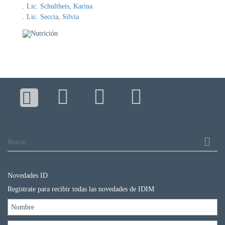
DE
Lic. Schultheis, Karina
AUTOGESTIÓN
Lic. Seccia, Silvia
CENTRAL
DE
TURNOS
|
5031-
4100
TURNOS
Y
RECETAS
Buscar...
ONLINE
Novedades ID
Registrate para recibir todas las novedades de IDIM