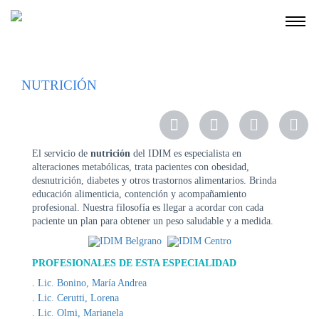
NOSOTROS
NUTRICIÓN
SERVICIOS
EDUCACIÓN
INSTRUCCIONES
PARA
El servicio de
nutrición
del IDIM es especialista en
PACIENTES
alteraciones metabólicas, trata pacientes con obesidad,
desnutrición, diabetes y otros trastornos alimentarios. Brinda
COBERTURAS
educación alimenticia, contención y acompañamiento
MÉDICAS
profesional. Nuestra filosofía es llegar a acordar con cada
paciente un plan para obtener un peso saludable y a medida.
INVESTIGACIÓN
SEDES
PROFESIONALES DE ESTA ESPECIALIDAD
Y
Lic. Bonino, María Andrea
HORARIOS
Lic. Cerutti, Lorena
MODULO
Lic. Olmi, Marianela