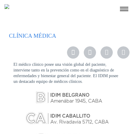
NOSOTROS
CLÍNICA MÉDICA
SERVICIOS
EDUCACIÓN
INSTRUCCIONES
PARA
El médico clínico posee una visión global del paciente,
PACIENTES
interviene tanto en la prevención como en el diagnóstico de
enfermedades y bienestar general del paciente. El IDIM posee
COBERTURAS
un destacado equipo de médicos clínicos.
MÉDICAS
INVESTIGACIÓN
SEDES
Y
HORARIOS
MODULO