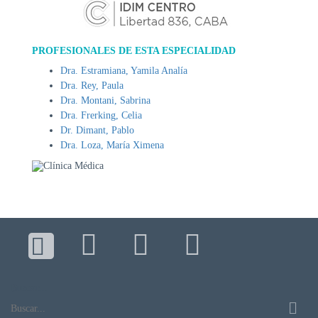
DE
AUTOGESTIÓN
CENTRAL
PROFESIONALES DE ESTA ESPECIALIDAD
DE
Dra. Estramiana, Yamila Analía
TURNOS
Dra. Rey, Paula
|
Dra. Montani, Sabrina
5031-
Dra. Frerking, Celia
4100
Dr. Dimant, Pablo
TURNOS
Dra. Loza, María Ximena
Y
RECETAS
ONLINE
Buscar...