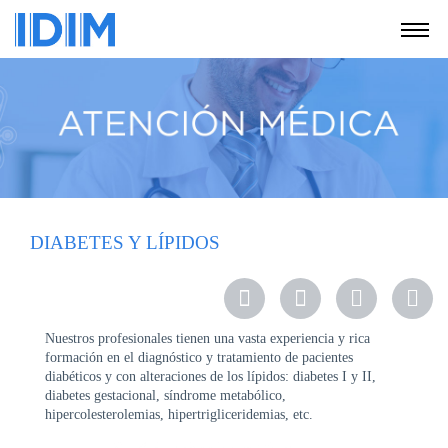
NOSOTROS
SERVICIOS
EDUCACIÓN
INSTRUCCIONES
PARA
PACIENTES
DIABETES Y LÍPIDOS
COBERTURAS
MÉDICAS
INVESTIGACIÓN
Nuestros profesionales tienen una vasta experiencia y rica
formación en el diagnóstico y tratamiento de pacientes
SEDES
diabéticos y con alteraciones de los lípidos: diabetes I y II,
Y
diabetes gestacional, síndrome metabólico,
HORARIOS
hipercolesterolemias, hipertrigliceridemias, etc.
MODULO