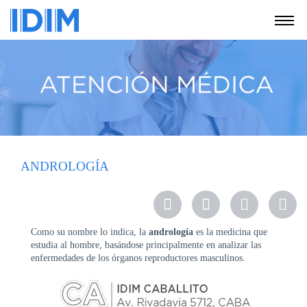
NOSOTROS
SERVICIOS
EDUCACIÓN
INSTRUCCIONES
PARA
PACIENTES
ANDROLOGÍA
COBERTURAS
MÉDICAS
INVESTIGACIÓN
Como su nombre lo indica, la
andrología
es la medicina que
estudia al hombre, basándose principalmente en analizar las
SEDES
enfermedades de los órganos reproductores masculinos.
Y
HORARIOS
MODULO