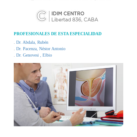
DE
AUTOGESTIÓN
CENTRAL
DE
TURNOS
PROFESIONALES DE ESTA ESPECIALIDAD
|
Dr. Abdala, Rubén
5031-
Dr. Pacenza, Néstor Antonio
4100
Dr. Genovesi , Elbio
TURNOS
Y
RECETAS
ONLINE