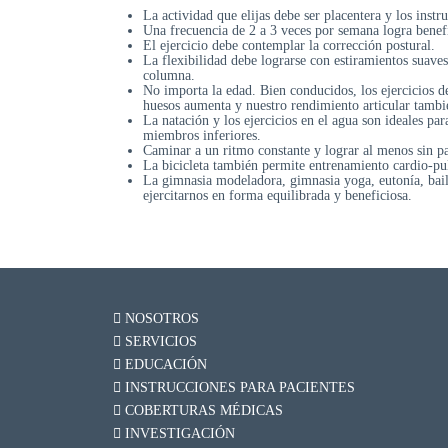
La actividad que elijas debe ser placentera y los instr
Una frecuencia de 2 a 3 veces por semana logra benef
El ejercicio debe contemplar la corrección postural.
La flexibilidad debe lograrse con estiramientos suaves 
columna.
No importa la edad. Bien conducidos, los ejercicios de 
huesos aumenta y nuestro rendimiento articular tambi
La natación y los ejercicios en el agua son ideales par
miembros inferiores.
Caminar a un ritmo constante y lograr al menos sin p
La bicicleta también permite entrenamiento cardio-pulm
La gimnasia modeladora, gimnasia yoga, eutonía, baile
ejercitarnos en forma equilibrada y beneficiosa.
NOSOTROS
SERVICIOS
EDUCACIÓN
INSTRUCCIONES PARA PACIENTES
COBERTURAS MÉDICAS
INVESTIGACIÓN