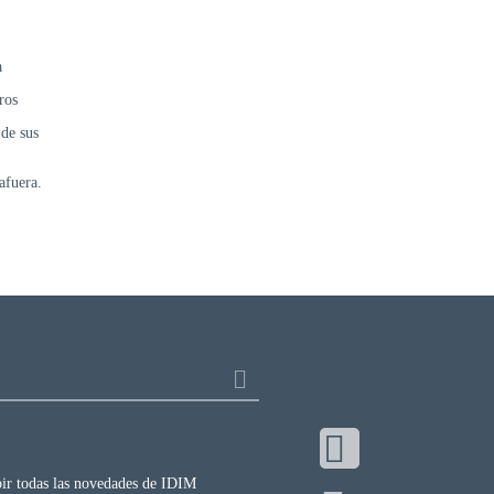
a
ros
 de sus
afuera.
ibir todas las novedades de IDIM