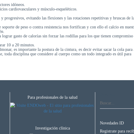
uctores idóneos.
icios cardiovasculares y músculo-esqueléticos.
y progresivos, evitando las flexiones y las rotaciones repetitivas y bruscas de l
soporte de peso o contra resistencia nos fortifican y con ello el calcio en nuest
én.
a lograr gasto de calorías sin forzar las rodillas para los que tienen compromiso
arar 10 a 20 minutos.
onar, es importante la postura de la cintura, es decir evitar sacar la cola para 
, toda disciplina que considere al cuerpo como un todo integrado es útil para
Buscar...
Para profesionales de la salud
Novedades ID
Investigación clínica
Registrate para rec