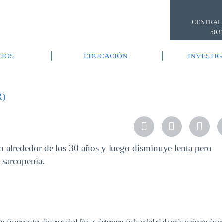
CENTRAL
503
CIOS
EDUCACIÓN
INVESTI
)
o alrededor de los 30 años y luego disminuye lenta pero
 sarcopenia.
 de presentar discapacidad física, deterioro de la calidad de vida y riesgo de c