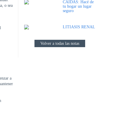
CAÍDAS: Hacé de
a, o sea
tu hogar un lugar
seguro
LITIASIS RENAL
l
Volver a todas las notas
enzar a
mantener
n