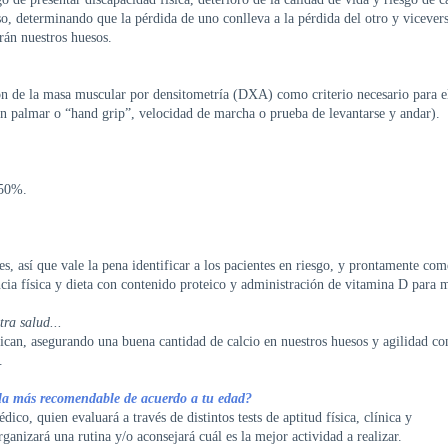
o, determinando que la pérdida de uno conlleva a la pérdida del otro y vicevers
rán nuestros huesos.
ión de la masa muscular por densitometría (DXA) como criterio necesario para e
ón palmar o “hand grip”, velocidad de marcha o prueba de levantarse y andar).
 50%.
s, así que vale la pena identificar a los pacientes en riesgo, y prontamente com
ncia física y dieta con contenido proteico y administración de vitamina D para 
ra salud...
fican, asegurando una buena cantidad de calcio en nuestros huesos y agilidad co
.
 la más recomendable de acuerdo a tu edad?
ico, quien evaluará a través de distintos tests de aptitud física, clínica y
organizará una rutina y/o aconsejará cuál es la mejor actividad a realizar.