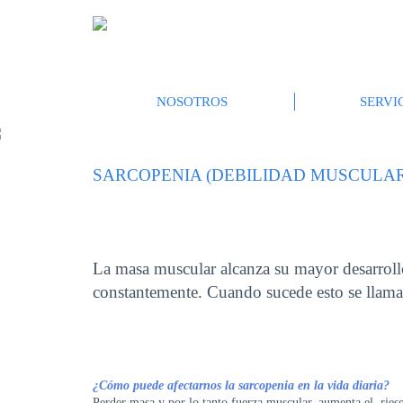
NOSOTROS
SERVI
SARCOPENIA (DEBILIDAD MUSCULAR
La masa muscular alcanza su mayor desarroll
constantemente. Cuando sucede esto se llama
¿Cómo puede afectarnos la sarcopenia en la vida diaria?
Perder masa y por lo tanto fuerza muscular, aumenta el riesgo